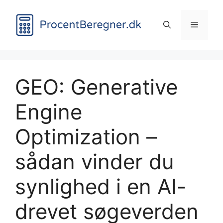
Hop
til
Menu
indhold
GEO: Generative
Engine
Optimization –
sådan vinder du
synlighed i en AI-
drevet søgeverden