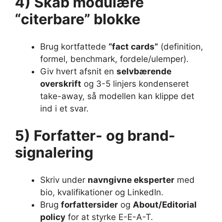
4) Skab modulære
“citerbare” blokke
Brug kortfattede
“fact cards”
(definition,
formel, benchmark, fordele/ulemper).
Giv hvert afsnit en
selvbærende
overskrift
og 3-5 linjers kondenseret
take-away, så modellen kan klippe det
ind i et svar.
5) Forfatter- og brand-
signalering
Skriv under
navngivne eksperter
med
bio, kvalifikationer og LinkedIn.
Brug
forfattersider
og
About/Editorial
policy
for at styrke E-E-A-T.