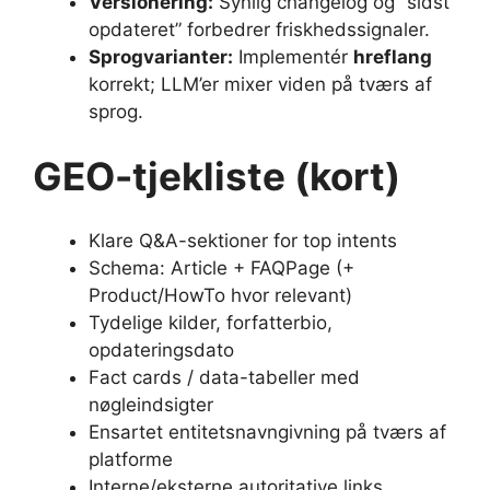
Versionering:
Synlig changelog og “sidst
opdateret” forbedrer friskhedssignaler.
Sprogvarianter:
Implementér
hreflang
korrekt; LLM’er mixer viden på tværs af
sprog.
GEO-tjekliste (kort)
Klare Q&A-sektioner for top intents
Schema: Article + FAQPage (+
Product/HowTo hvor relevant)
Tydelige kilder, forfatterbio,
opdateringsdato
Fact cards / data-tabeller med
nøgleindsigter
Ensartet entitetsnavngivning på tværs af
platforme
Interne/eksterne autoritative links