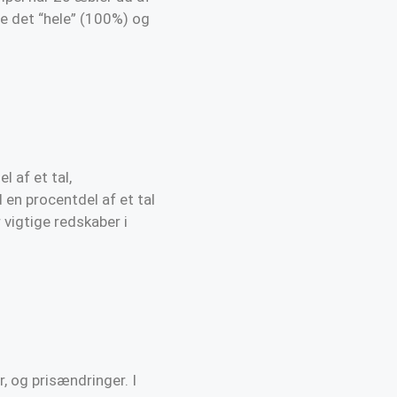
de det “hele” (100%) og
 af et tal,
 en procentdel af et tal
 vigtige redskaber i
, og prisændringer. I