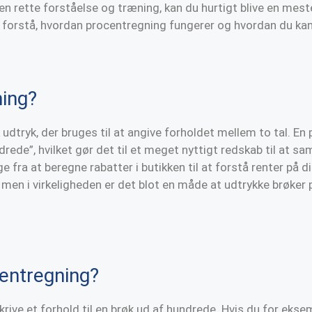
n rette forståelse og træning, kan du hurtigt blive en mest
 forstå, hvordan procentregning fungerer og hvordan du kan
ing?
dtryk, der bruges til at angive forholdet mellem to tal. En 
rede”, hvilket gør det til et meget nyttigt redskab til at s
ige fra at beregne rabatter i butikken til at forstå renter på 
men i virkeligheden er det blot en måde at udtrykke brøker
entregning?
rive et forhold til en brøk ud af hundrede. Hvis du for ekse