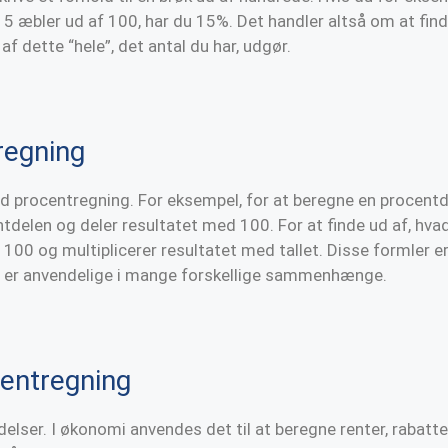
15 æbler ud af 100, har du 15%. Det handler altså om at fin
af dette “hele”, det antal du har, udgør.
regning
d procentregning. For eksempel, for at beregne en procentdel
ntdelen og deler resultatet med 100. For at finde ud af, hvad
100 og multiplicerer resultatet med tallet. Disse formler er
g er anvendelige i mange forskellige sammenhænge.
entregning
ser. I økonomi anvendes det til at beregne renter, rabatter