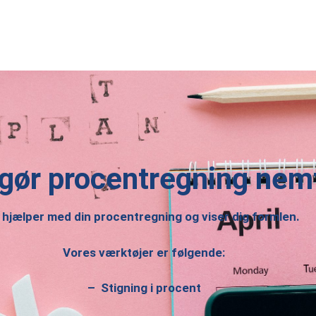
 gør procentregning nem
 hjælper med din procentregning og viser dig formlen.
Vores værktøjer er følgende:
–
Stigning i procent