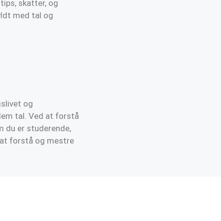
tips, skatter, og
yldt med tal og
slivet og
lem tal. Ved at forstå
m du er studerende,
d at forstå og mestre