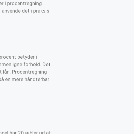
er i procentregning.
 anvende det i praksis.
procent betyder i
ammenligne forhold. Det
dit lån. Procentregning
 på en mere håndterbar
mpel har 20 æbler ud af