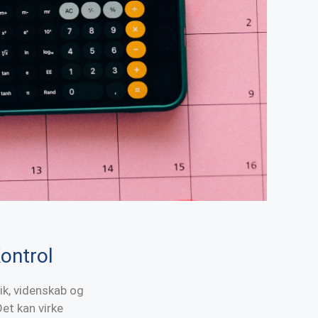
ontrol
ik, videnskab og
et kan virke