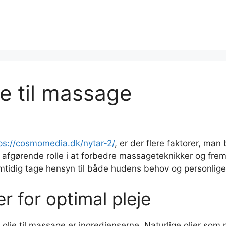
ie til massage
ps://cosmomedia.dk/nytar-2/
, er der flere faktorer, man
en afgørende rolle i at forbedre massageteknikker og fre
mtidig tage hensyn til både hudens behov og personlige
r for optimal pleje
f olie til massage er ingredienserne. Naturlige olier som 