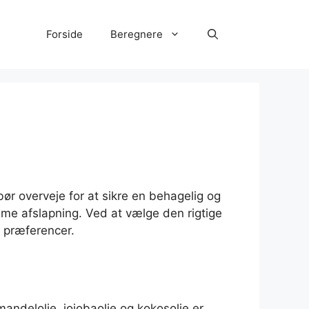
Forside
Beregnere
 bør overveje for at sikre en behagelig og
mme afslapning. Ved at vælge den rigtige
 præferencer.
mandelolie, jojobaolie og kokosolie er