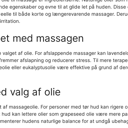
de egenskaber og evne til at glide let på huden. Disse 
deelle til både korte og længerevarende massager. Deru
rritation.
målet med massagen
alget af olie. For afslappende massager kan lavendelol
fremmer afslapning og reducerer stress. Til mere terape
lie eller eukalyptusolie være effektive på grund af de
 valg af olie
get af massageolie. For personer med tør hud kan rigere 
 hud kan lettere olier som grapeseed olie være mere pa
plementerer hudens naturlige balance for at undgå ubeh