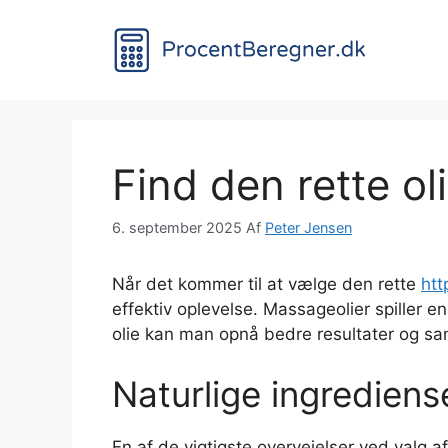
Hop
til
indhold
Find den rette ol
6. september 2025
Af
Peter Jensen
Når det kommer til at vælge den rette
htt
effektiv oplevelse. Massageolier spiller 
olie kan man opnå bedre resultater og sa
Naturlige ingrediense
En af de vigtigste overvejelser ved valg a